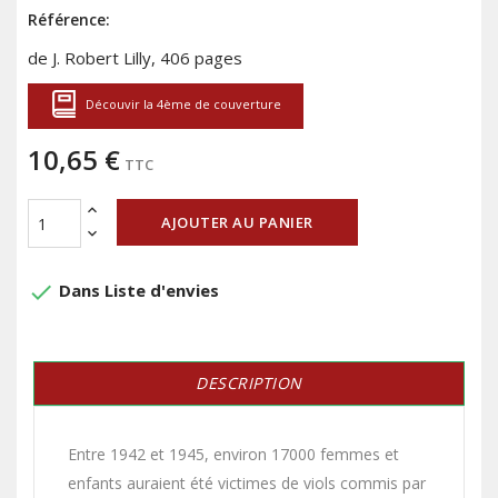
Référence:
de J. Robert Lilly, 406 pages
Découvir la 4ème de couverture
10,65 €
TTC
AJOUTER AU PANIER
done
Dans Liste d'envies
DESCRIPTION
Entre 1942 et 1945, environ 17000 femmes et
enfants auraient été victimes de viols commis par