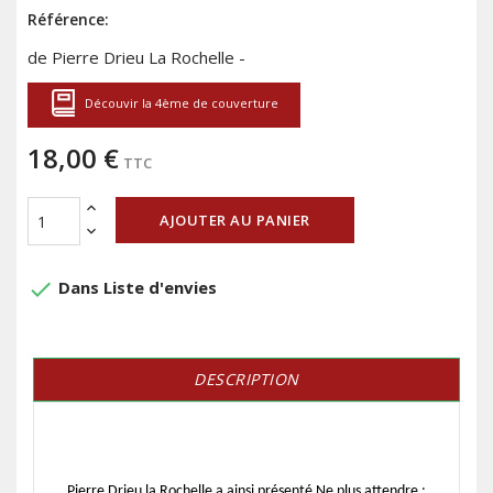
Référence:
de Pierre Drieu La Rochelle -
Découvir la 4ème de couverture
18,00 €
TTC
AJOUTER AU PANIER
done
Dans Liste d'envies
DESCRIPTION
Pierre Drieu la Rochelle
a ainsi présenté Ne plus attendre :