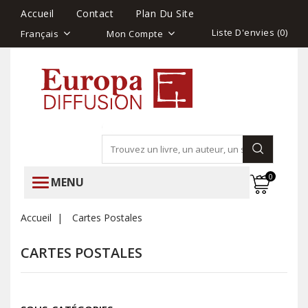
Accueil
Contact
Plan Du Site
Liste D'envies (
0
)
Français
Mon Compte
0
MENU
Accueil
Cartes Postales
CARTES POSTALES