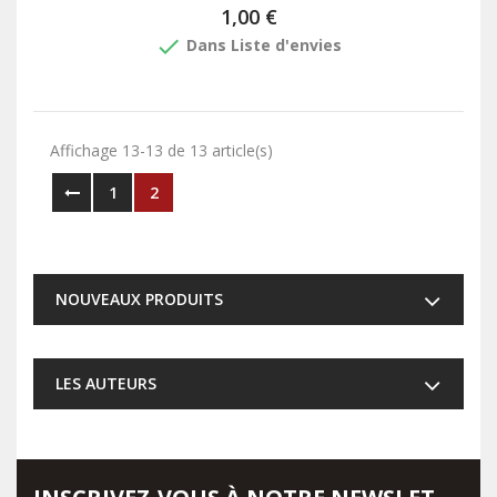
1,00 €
done
Dans Liste d'envies
Affichage 13-13 de 13 article(s)
1
2
NOUVEAUX PRODUITS
LES AUTEURS