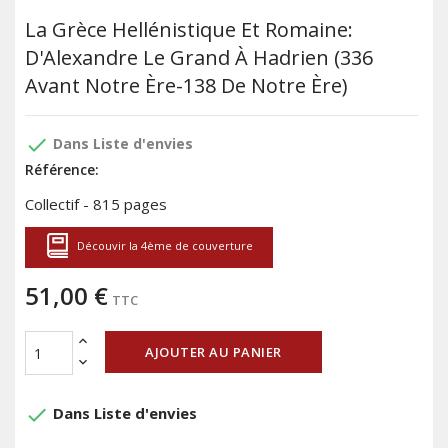
La Grèce Hellénistique Et Romaine:
D'Alexandre Le Grand À Hadrien (336
Avant Notre Ère-138 De Notre Ère)
done
Dans Liste d'envies
Référence:
Collectif - 815 pages
Découvir la 4ème de couverture
51,00 €
TTC
AJOUTER AU PANIER
done
Dans Liste d'envies