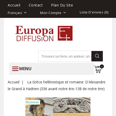
Accueil
Contact
Plan Du Site
Liste D'envies (
0
)
Français
Mon Compte
0
MENU
Accueil
La Grèce hellénistique et romaine: D'Alexandre
le Grand à Hadrien (336 avant notre ère-138 de notre ère)
Nouveau