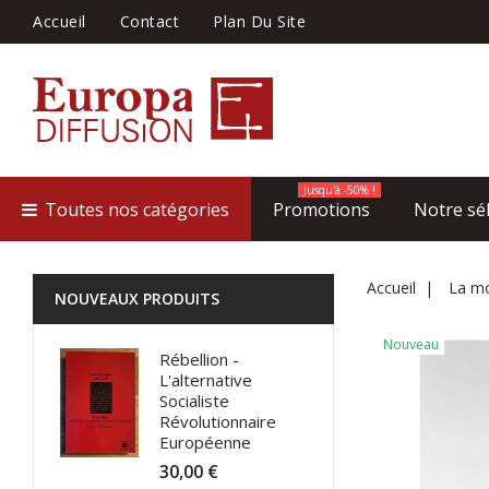
Accueil
Contact
Plan Du Site
Jusqu'à -50% !
Toutes nos catégories
Promotions
Notre sé
Accueil
La mo
NOUVEAUX PRODUITS
Nouveau
Rébellion -
L'alternative
Socialiste
Révolutionnaire
Européenne
30,00 €