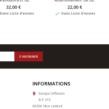
rathoustra Et La...
Asservissement: De La...
32,00 €
22,00 €
done
Dans Liste d'envies
Dans Liste d'envies
INFORMATIONS
Europa Diffusion
B.P 315
06306 Nice cedex4