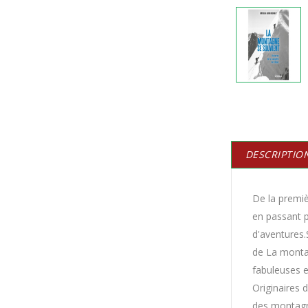
DESCRIPTIO
De la premiè
en passant p
d'aventures.
de
La monta
fabuleuses e
Originaires 
des montagnes