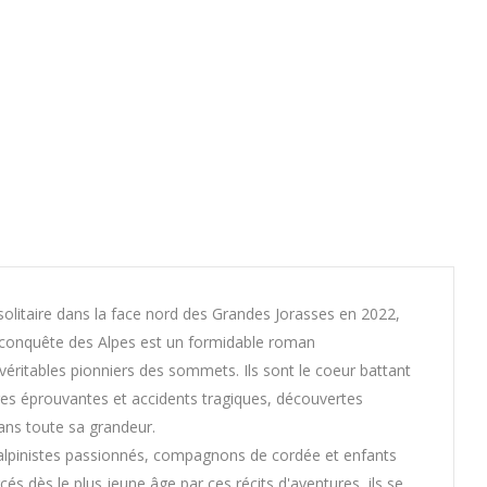
solitaire dans la face nord des Grandes Jorasses en 2022,
a conquête des Alpes est un formidable roman
 véritables pionniers des sommets. Ils sont le coeur battant
toires éprouvantes et accidents tragiques, découvertes
dans toute sa grandeur.
 alpinistes passionnés, compagnons de cordée et enfants
cés dès le plus jeune âge par ces récits d'aventures, ils se