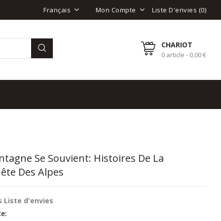
Liste D'envies (
0
)
Français
Mon Compte
CHARIOT
0 article - 0,00 €
tagne Se Souvient: Histoires De La
ête Des Alpes
 Liste d'envies
e: