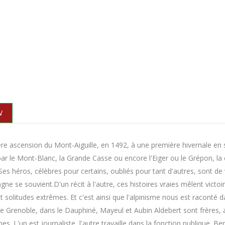
N
re ascension du Mont-Aiguille, en 1492, à une première hivernale en 
ar le Mont-Blanc, la Grande Casse ou encore l'Eiger ou le Grépon, l
Ses héros, célèbres pour certains, oubliés pour tant d'autres, sont de
gne se souvient
.D'un récit à l'autre, ces histoires vraies mêlent vic
t solitudes extrêmes. Et c'est ainsi que l'alpinisme nous est raconté 
de Grenoble, dans le Dauphiné,
Mayeul et Aubin Aldebert
sont frères,
. L'un est journaliste, l'autre travaille dans la fonction publique. Ber