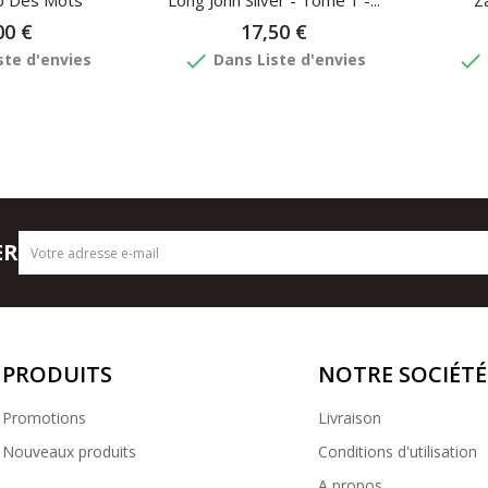
p Des Mots
Long John Silver - Tome 1 -...
Za
00 €
17,50 €
done
done
ste d'envies
Dans Liste d'envies
ER
PRODUITS
NOTRE SOCIÉTÉ
Promotions
Livraison
Nouveaux produits
Conditions d'utilisation
A propos