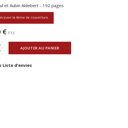
l et Aubin Aldebert - 192 pages
écouvir la 4ème de couverture
 €
TTC
AJOUTER AU PANIER
 Liste d'envies