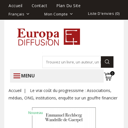
Accueil
Contact
Plan Du Site
Liste D'envies (
0
)
Français
Mon Compte
0
MENU
Accueil
Le vrai coût du progressisme : Associations,
médias, ONG, institutions, enquête sur un gouffre financier
Nouveau