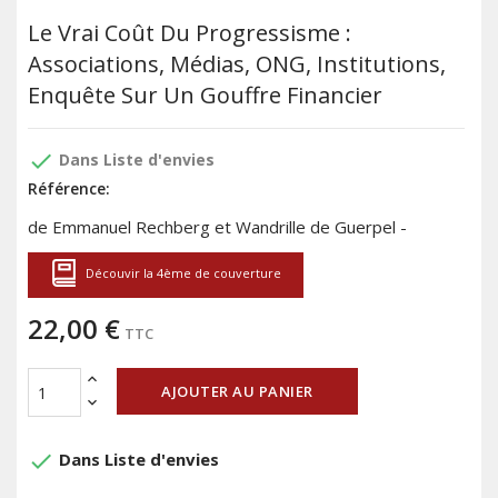
Le Vrai Coût Du Progressisme :
Associations, Médias, ONG, Institutions,
Enquête Sur Un Gouffre Financier
done
Dans Liste d'envies
Référence:
de Emmanuel Rechberg et Wandrille de Guerpel -
Découvir la 4ème de couverture
22,00 €
TTC
AJOUTER AU PANIER
done
Dans Liste d'envies