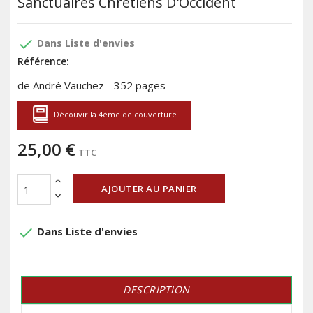
Sanctuaires Chrétiens D'Occident
done
Dans Liste d'envies
Référence:
de André Vauchez - 352 pages
Découvir la 4ème de couverture
25,00 €
TTC
AJOUTER AU PANIER
done
Dans Liste d'envies
DESCRIPTION