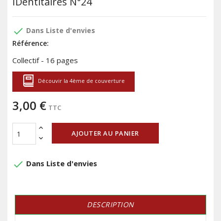
IDentitaires N°24
done
Dans Liste d'envies
Référence:
Collectif - 16 pages
Découvir la 4ème de couverture
3,00 €
TTC
AJOUTER AU PANIER
done
Dans Liste d'envies
DESCRIPTION