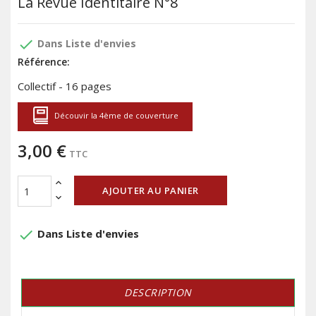
La Revue Identitaire N°8
done
Dans Liste d'envies
Référence:
Collectif - 16 pages
Découvir la 4ème de couverture
3,00 €
TTC
AJOUTER AU PANIER
done
Dans Liste d'envies
DESCRIPTION