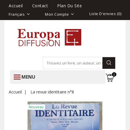
Accueil
Contact
Plan Du Site
Liste D'envies (
0
)
Français
Mon Compte
0
MENU
Accueil
La revue identitaire n°8
Nouveau