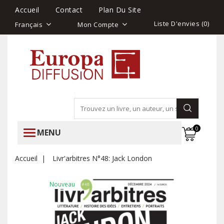
Accueil
Contact
Plan Du Site
Liste D'envies (
0
)
Français
Mon Compte
0
MENU
Accueil
Livr'arbitres N°48: Jack London
Nouveau