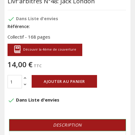
Livr'arbitres N°48: Jack London
done
Dans Liste d'envies
Référence:
Collectif - 168 pages
Découvir la 4ème de couverture
14,00 €
TTC
AJOUTER AU PANIER
done
Dans Liste d'envies
DESCRIPTION