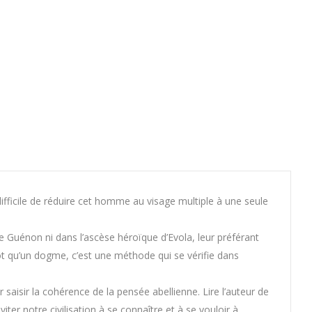
ifficile de réduire cet homme au visage multiple à une seule
 de Guénon ni dans l’ascèse héroïque d’Evola, leur préférant
ôt qu’un dogme, c’est une méthode qui se vérifie dans
 saisir la cohérence de la pensée abellienne. Lire l’auteur de
viter notre civilisation à se connaître et à se vouloir à