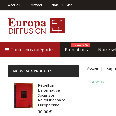
Accueil
Contact
Plan Du Site
Jusqu'à -50% !
Toutes nos catégories
Promotions
Notre sé
Accueil
Raymo
NOUVEAUX PRODUITS
Nouveau
Rébellion -
L'alternative
Socialiste
Révolutionnaire
Européenne
30,00 €