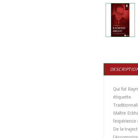
DESCRIPTIO
Qui fut Raym
étiquette.
Traditionnal
Maître Eckha
l’expérience
De la trajec
l’
Assomption