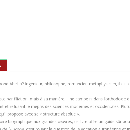
N
ond Abellio? Ingénieur, philosophe, romancier, métaphysicien, il est d
iste par filiation, mais à sa manière, il ne campe ni dans l’orthodoxie
rt et refusant le mépris des sciences modernes et occidentales. Plut
 qu’il propose avec sa « structure absolue ».
toire biographique aux grandes œuvres, ce livre offre un guide sûr pour
 de l’Europe
, c’est rouvrir la question de la vocation européenne et in