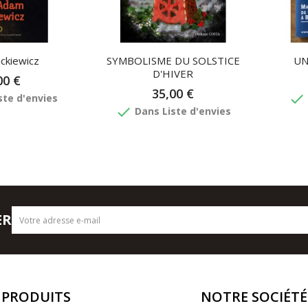
Rupture 
ckiewicz
SYMBOLISME DU SOLSTICE
UNI
D'HIVER
00 €
35,00 €
done
ste d'envies
done
Dans Liste d'envies
ER
PRODUITS
NOTRE SOCIÉTÉ