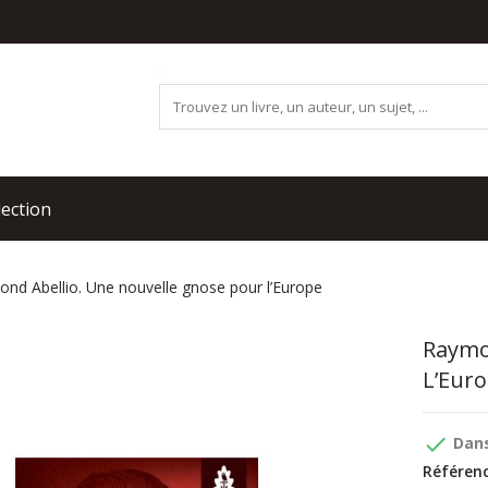
lection
nd Abellio. Une nouvelle gnose pour l’Europe
Raymo
L’Eur
done
Dans
Référenc