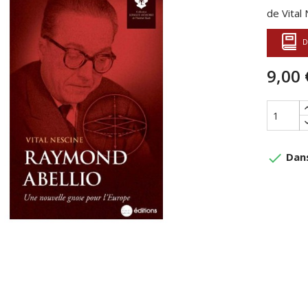
de Vital
D
9,00 
done
Dans