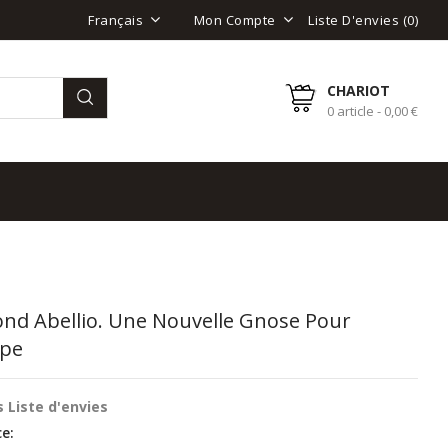
Liste D'envies (
0
)
Français
Mon Compte
CHARIOT
0 article - 0,00 €
nd Abellio. Une Nouvelle Gnose Pour
ope
 Liste d'envies
e: