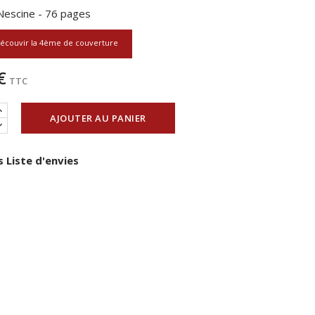
 Nescine - 76 pages
écouvir la 4ème de couverture
€
TTC
AJOUTER AU PANIER
 Liste d'envies