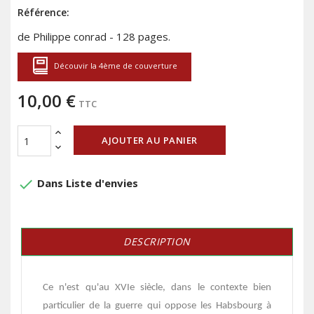
Référence:
de Philippe conrad - 128 pages.
Découvir la 4ème de couverture
10,00 €
TTC
AJOUTER AU PANIER
done
Dans Liste d'envies
DESCRIPTION
Ce n'est qu'au XVIe siècle, dans le contexte bien
particulier de la guerre qui oppose les Habsbourg à