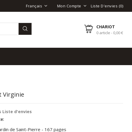
Liste D'envies (
0
)
Français
Mon Compte
CHARIOT
0 article - 0,00 €
t Virginie
 Liste d'envies
e:
rdin de Saint-Pierre - 167 pages