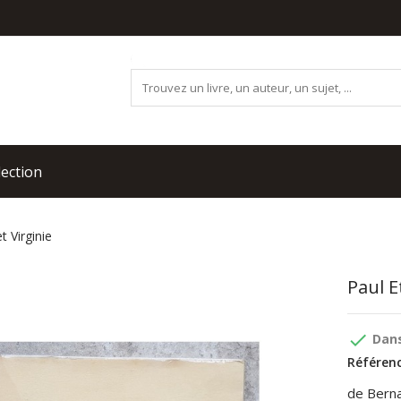
lection
t Virginie
Paul E
done
Dans
Référenc
de Berna