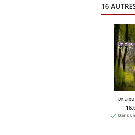
16 AUTRE
Un Dieu
18,
done
Dans Li