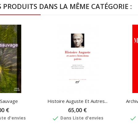
S PRODUITS DANS LA MÊME CATÉGORIE :
 Sauvage
Histoire Auguste Et Autres...
Archi
00 €
65,00 €
done
done
ste d'envies
Dans Liste d'envies