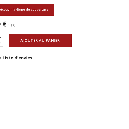
écouvir la 4ème de couverture
 €
TTC
AJOUTER AU PANIER
 Liste d'envies