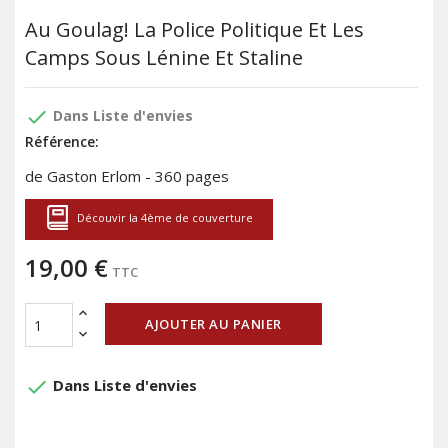
Au Goulag! La Police Politique Et Les
Camps Sous Lénine Et Staline
done
Dans Liste d'envies
Référence:
de Gaston Erlom - 360 pages
Découvir la 4ème de couverture
19,00 €
TTC
AJOUTER AU PANIER
done
Dans Liste d'envies