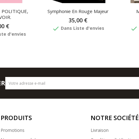
 POLITIQUE,
Symphonie En Rouge Majeur
M
OIR.
35,00 €
00 €
done
done
Dans Liste d'envies
ste d'envies
ER
PRODUITS
NOTRE SOCIÉTÉ
Promotions
Livraison