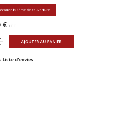
écouvir la 4ème de couverture
 €
TTC
AJOUTER AU PANIER
 Liste d'envies