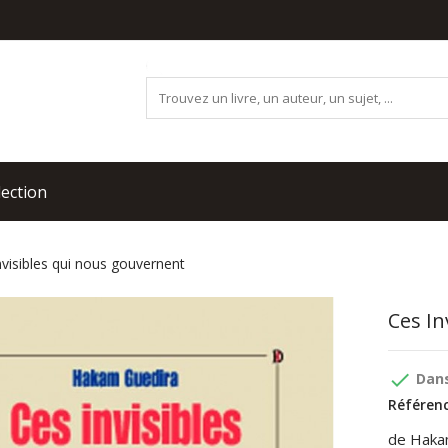
lection
nvisibles qui nous gouvernent
Ces I
done
Dans
Référenc
de Haka