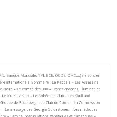
 OTAN, Banque Mondiale, TPI, BCE, OCDE, OMC,…) ne sont en
ière internationale. Sommaire : La Kabbale – Les Assassins
e Noire – Le comité des 300 – Francs-maçons, Illuminati et
– Le Klu Klux Klan – Le Bohémian Club – Les Skull and
Le Groupe de Bilderberg – Le Club de Rome – La Commission
ales – Le message des Georgia Guidestones – Les méthodes
re – Famine, manipulations génétiques et climatiques –