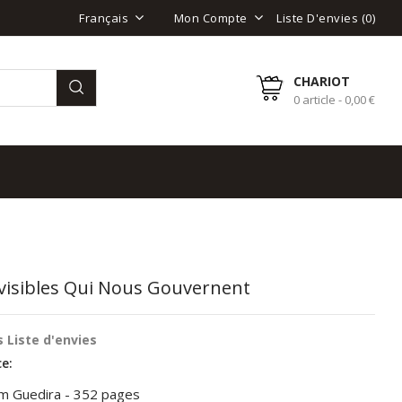
Liste D'envies (
0
)
Français
Mon Compte
CHARIOT
0 article - 0,00 €
nvisibles Qui Nous Gouvernent
 Liste d'envies
e:
m Guedira - 352 pages