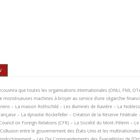
N
découvrira que toutes les organisations internationales (ONU, FMI,
de monstrueuses machines à broyer au service d’une oligarchie financ
riens – La maison Rothschild – Les illuminés de Bavière – La Nobless
rançaise – La dynastie Rockefeller – Création de la Réserve Fédérale 
Council on Foreign Relations (CFR) – La Société du Mont-Pèlerin – 
– Collusion entre le gouvernement des États-Unis et les multination
’endoctrinement – Les Dix Commandements des Évangélistes de l’Omb