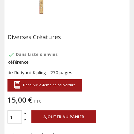
Diverses Créatures
done
Dans Liste d'envies
Référence:
de Rudyard Kipling - 270 pages
Découvir la 4ème de couverture
15,00 €
TTC
AJOUTER AU PANIER