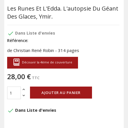
Les Runes Et L'Edda. L'autopsie Du Géant
Des Glaces, Ymir.
done
Dans Liste d'envies
Référence:
de Christian René Robin - 314 pages
Découvir la 4ème de couverture
28,00 €
TTC
AJOUTER AU PANIER
done
Dans Liste d'envies