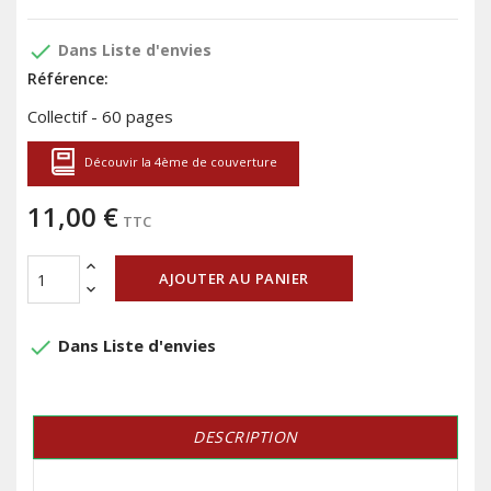
done
Dans Liste d'envies
Référence:
Collectif - 60 pages
Découvir la 4ème de couverture
11,00 €
TTC
AJOUTER AU PANIER
done
Dans Liste d'envies
DESCRIPTION