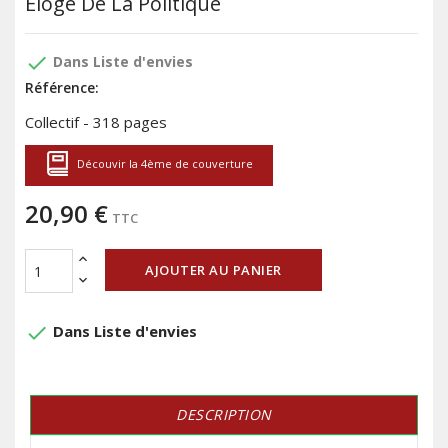
Eloge De La Politique
done
Dans Liste d'envies
Référence:
Collectif - 318 pages
Découvir la 4ème de couverture
20,90 €
TTC
AJOUTER AU PANIER
done
Dans Liste d'envies
DESCRIPTION