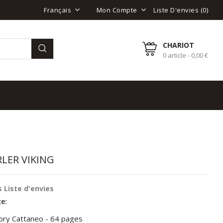
Liste D'envies (
0
)
Français
Mon Compte
CHARIOT
0 article - 0,00 €
RLER VIKING
 Liste d'envies
e:
ory Cattaneo - 64 pages