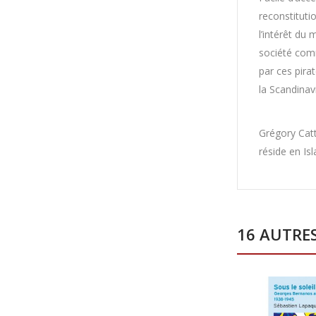
reconstituti
l’intérêt 
société co
par ces pira
la Scandinavi
Grégory Catt
réside en Is
16 AUTRE