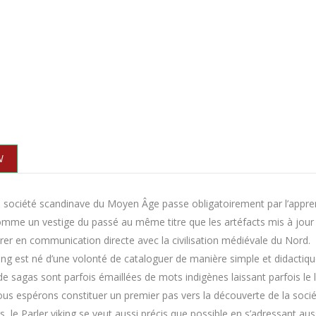
N
la société scandinave du Moyen Âge passe obligatoirement par l’appre
comme un vestige du passé au même titre que les artéfacts mis à jou
rer en communication directe avec la civilisation médiévale du Nord.
ing est né d’une volonté de cataloguer de manière simple et didactiq
e sagas sont parfois émaillées de mots indigènes laissant parfois le 
us espérons constituer un premier pas vers la découverte de la sociét
̀s, le Parler viking se veut aussi précis que possible en s’adressant aussi 