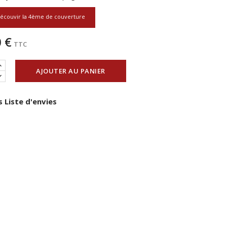
écouvir la 4ème de couverture
 €
TTC
AJOUTER AU PANIER
 Liste d'envies