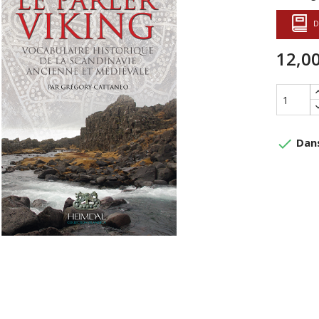
D
12,00
done
Dans