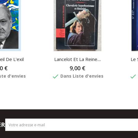
il De L'exil
Lancelot Et La Reine....
Le 
0 €
9,00 €
done
done
ste d'envies
Dans Liste d'envies
ER