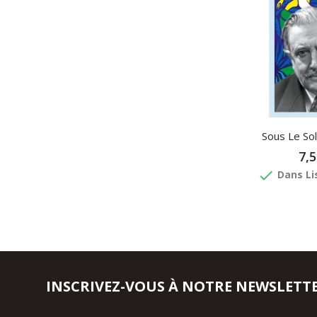
Sous Le Sole
7,5
done
Dans Li
INSCRIVEZ-VOUS À NOTRE NEWSLETT