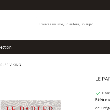
lection
ARLER VIKING
LE PA
done
Dans
Référenc
de Grég