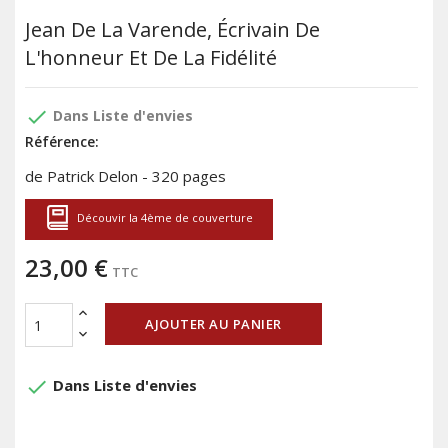
Jean De La Varende, Écrivain De
L'honneur Et De La Fidélité
done
Dans Liste d'envies
Référence:
de Patrick Delon - 320 pages
Découvir la 4ème de couverture
23,00 €
TTC
AJOUTER AU PANIER
done
Dans Liste d'envies