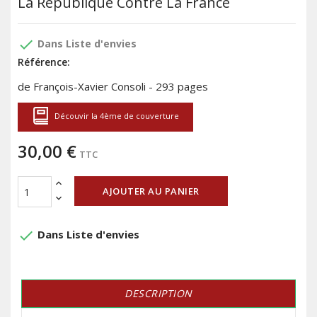
La République Contre La France
done
Dans Liste d'envies
Référence:
de François-Xavier Consoli - 293 pages
Découvir la 4ème de couverture
30,00 €
TTC
AJOUTER AU PANIER
done
Dans Liste d'envies
DESCRIPTION