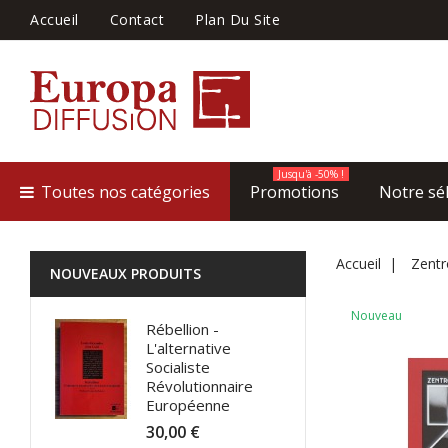
Accueil
Contact
Plan Du Site
Jusqu'à -50% !
Toutes nos catégories
Promotions
Notre sé
Accueil
Zent
NOUVEAUX PRODUITS
Nouveau
Rébellion -
L'alternative
Socialiste
Révolutionnaire
Européenne
30,00 €