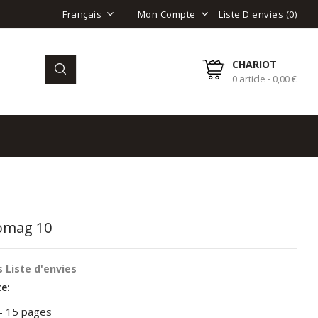
Liste D'envies (
0
)
Français
Mon Compte
CHARIOT
0 article - 0,00 €
omag 10
 Liste d'envies
e:
f - 15 pages