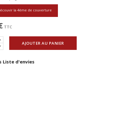
écouvir la 4ème de couverture
€
TTC
AJOUTER AU PANIER
 Liste d'envies