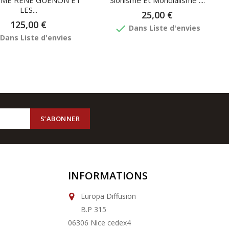
GME RENE GUENON ET
Sionisme Et Mondialisme :...
LES...
25,00 €
125,00 €
done
Dans Liste d'envies
Dans Liste d'envies
INFORMATIONS
Europa Diffusion
B.P 315
06306 Nice cedex4