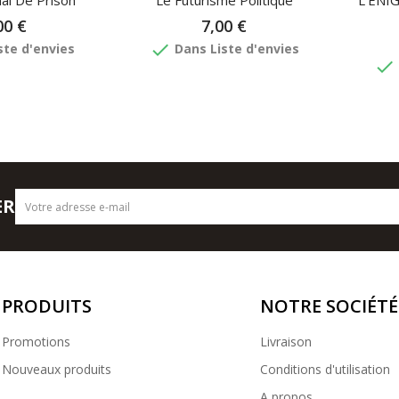
al De Prison
Le Futurisme Politique
L'ENI
00 €
7,00 €
done
ste d'envies
Dans Liste d'envies
done
ER
PRODUITS
NOTRE SOCIÉTÉ
Promotions
Livraison
Nouveaux produits
Conditions d'utilisation
A propos