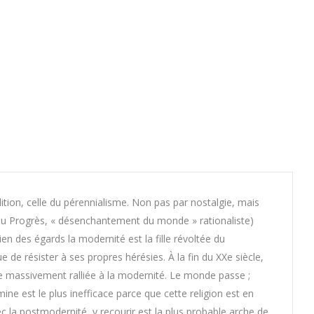
ition, celle du pérennialisme. Non pas par nostalgie, mais
 au Progrès, « désenchantement du monde » rationaliste)
en des égards la modernité est la fille révoltée du
que de résister à ses propres hérésies. À la fin du XXe siècle,
e massivement ralliée à la modernité. Le monde passe ;
mine est le plus inefficace parce que cette religion est en
ec la postmodernité, y recourir est la plus probable arche de