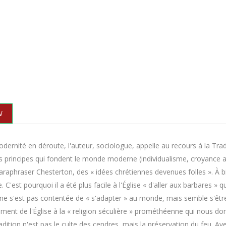
N
ernité en déroute, l'auteur, sociologue, appelle au recours à la Trad
s principes qui fondent le monde moderne (individualisme, croyance
araphraser Chesterton, des « idées chrétiennes devenues folles ». À bi
. C'est pourquoi il a été plus facile à l'Église « d'aller aux barbares » 
 ne s'est pas contentée de « s'adapter » au monde, mais semble s'êtr
iement de l'Église à la « religion séculière » prométhéenne qui nous do
radition n'est pas le culte des cendres, mais la préservation du feu. Av