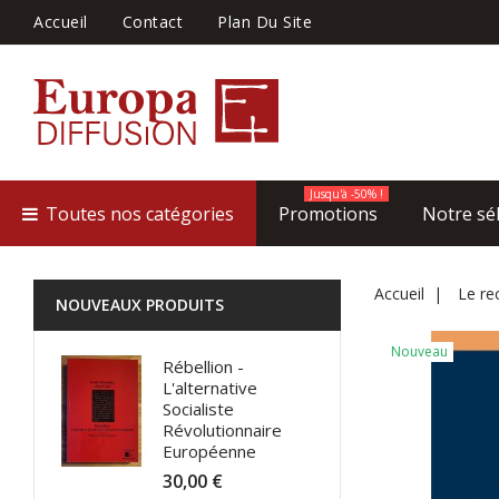
Accueil
Contact
Plan Du Site
Jusqu'à -50% !
Toutes nos catégories
Promotions
Notre sé
Accueil
Le re
NOUVEAUX PRODUITS
Nouveau
Rébellion -
L'alternative
Socialiste
Révolutionnaire
Européenne
30,00 €