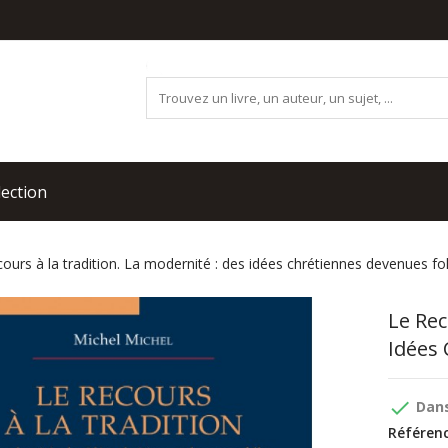
lection
cours à la tradition. La modernité : des idées chrétiennes devenues fol
Le Rec
Idées 
done
Dans
Référenc