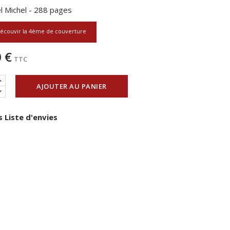
l Michel - 288 pages
écouvir la 4ème de couverture
 €
TTC
AJOUTER AU PANIER
 Liste d'envies