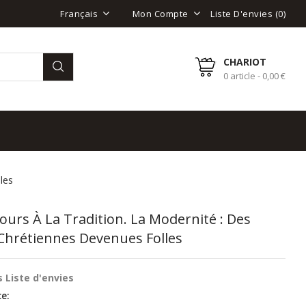
Liste D'envies (
0
)
Français
Mon Compte
CHARIOT
0 article - 0,00 €
les
ours À La Tradition. La Modernité : Des
Chrétiennes Devenues Folles
 Liste d'envies
e: