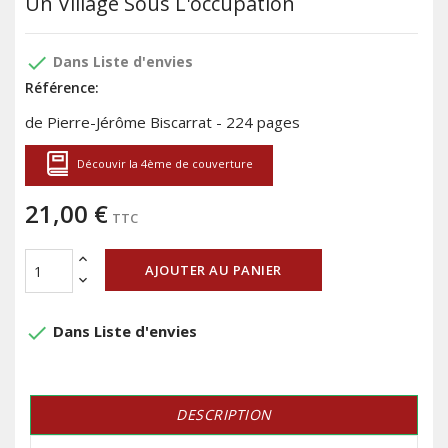
Un Village Sous L'occupation
done
Dans Liste d'envies
Référence:
de Pierre-Jérôme Biscarrat - 224 pages
Découvir la 4ème de couverture
21,00 €
TTC
AJOUTER AU PANIER
done
Dans Liste d'envies
DESCRIPTION