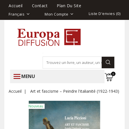
Accueil
Contact
Plan Du Site
Liste D'envies (
0
)
Français
Mon Compte
0
MENU
Accueil
Art et fascisme – Peindre l'italianité (1922-1943)
Nouveau