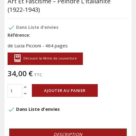
Art Et Fascisme – Peindre L'italianité
(1922-1943)
done
Dans Liste d'envies
Référence:
de Lucia Piccioni - 464 pages
Découvir la 4ème de couverture
34,00 €
TTC
AJOUTER AU PANIER
done
Dans Liste d'envies
DESCRIPTION