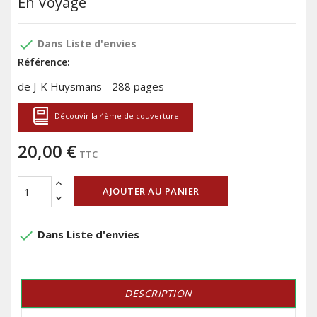
En Voyage
done
Dans Liste d'envies
Référence:
de J-K Huysmans - 288 pages
Découvir la 4ème de couverture
20,00 €
TTC
AJOUTER AU PANIER
done
Dans Liste d'envies
DESCRIPTION