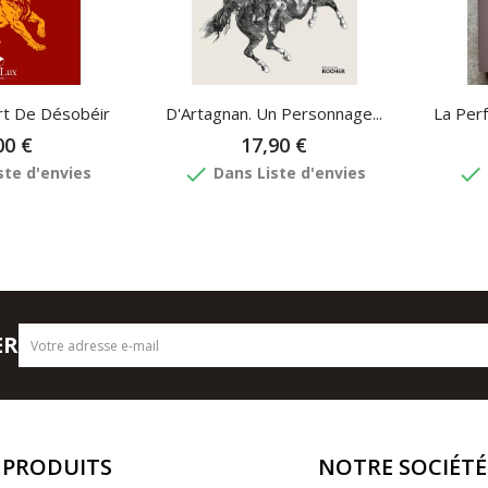
art De Désobéir
D'Artagnan. Un Personnage...
La Per
00 €
17,90 €
done
done
ste d'envies
Dans Liste d'envies
ER
PRODUITS
NOTRE SOCIÉTÉ