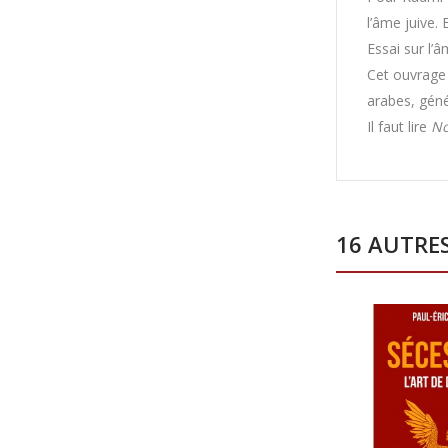
l’âme juive.
Essai sur l’â
Cet ouvrage 
arabes, gén
Il faut lire
N
16 AUTRE