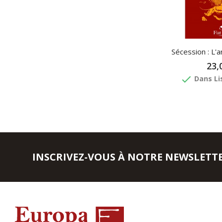
Sécession : L'
23,
done
Dans Li
INSCRIVEZ-VOUS À NOTRE NEWSLETT