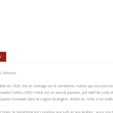
N
c Delcroix.
ublié en 1929, est un ouvrage sur le sémitisme, notion qui recouvre les
 Kadmi-Cohen (1892-1944) est un avocat parisien, Juif natif de Lodz e
Guerre mondiale dans la Légion étrangère. Arrêté en 1944, il est ma
ohen, le sémitisme est commun aux Juifs et aux Arabes ; aussi son tra