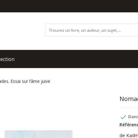
lection
es. Essai sur l’âme juive
Nomade
done
Dans
Référenc
de Kadm