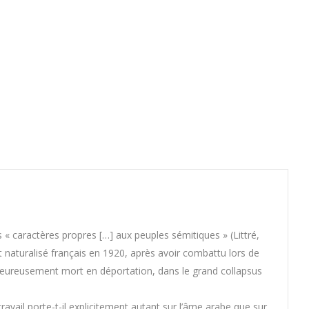
 « caractères propres […] aux peuples sémitiques » (Littré,
t naturalisé français en 1920, après avoir combattu lors de
lheureusement mort en déportation, dans le grand collapsus
vail porte-t-il explicitement autant sur l’âme arabe que sur