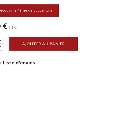
écouvir la 4ème de couverture
 €
TTC
AJOUTER AU PANIER
 Liste d'envies