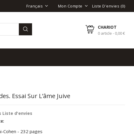
Liste D'envies (
0
)
Français
Mon Compte
CHARIOT
0 article - 0,00 €
s. Essai Sur L’âme Juive
 Liste d'envies
e:
i-Cohen - 232 pages