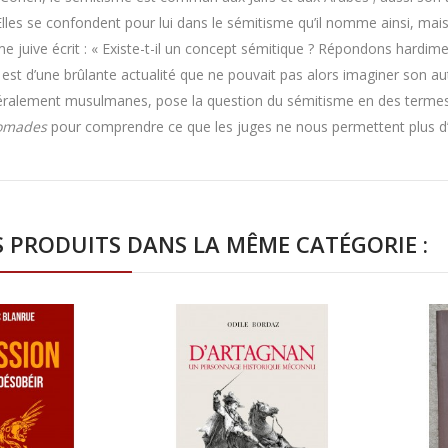
 Elles se confondent pour lui dans le sémitisme qu’il nomme ainsi, mai
me juive écrit : « Existe-t-il un concept sémitique ? Répondons hardiment
est d’une brûlante actualité que ne pouvait pas alors imaginer son aut
éralement musulmanes, pose la question du sémitisme en des termes
omades
pour comprendre ce que les juges ne nous permettent plus d’é
S PRODUITS DANS LA MÊME CATÉGORIE :