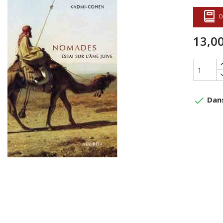
D
13,00
done
Dans