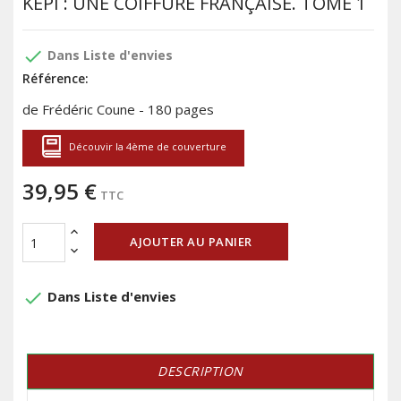
KÉPI : UNE COIFFURE FRANÇAISE. TOME 1
done
Dans Liste d'envies
Référence:
de Frédéric Coune - 180 pages
Découvir la 4ème de couverture
39,95 €
TTC
AJOUTER AU PANIER
done
Dans Liste d'envies
DESCRIPTION