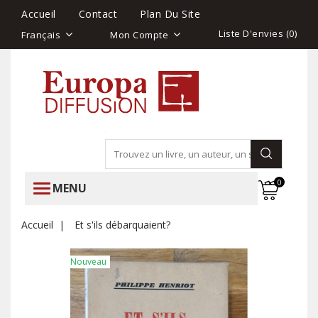
Accueil
Contact
Plan Du Site
Liste D'envies (
0
)
Français
Mon Compte
0
MENU
Accueil
Et s'ils débarquaient?
Nouveau