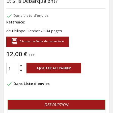
Et S'ils Débarquaient?
done
Dans Liste d'envies
Référence:
de Philippe Henriot - 304 pages
Découvir la 4ème de couverture
12,00 €
TTC
AJOUTER AU PANIER
done
Dans Liste d'envies
DESCRIPTION