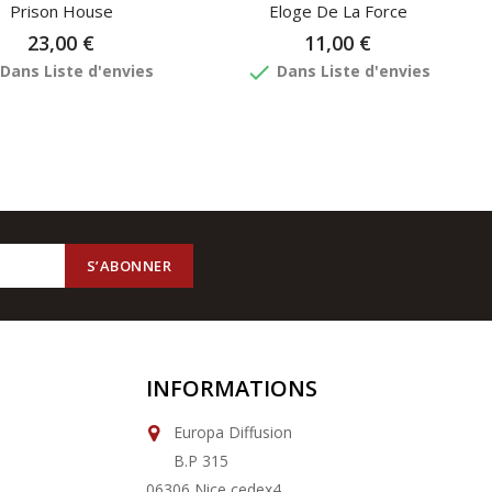
Prison House
Eloge De La Force
23,00 €
11,00 €
done
Dans Liste d'envies
Dans Liste d'envies
INFORMATIONS
Europa Diffusion
B.P 315
06306 Nice cedex4