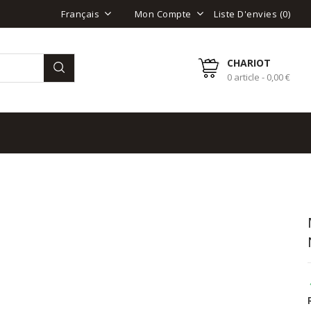
Liste D'envies (
0
)
Français
Mon Compte
CHARIOT
0 article - 0,00 €