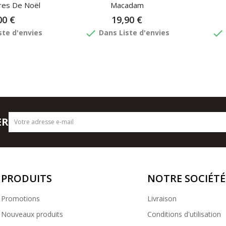
res De Noël
Macadam
00 €
19,90 €
done
done
ste d'envies
Dans Liste d'envies
ER
PRODUITS
NOTRE SOCIÉTÉ
Promotions
Livraison
Nouveaux produits
Conditions d'utilisation