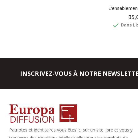
L'ensablemen
35,
done
Dans Li
INSCRIVEZ-VOUS À NOTRE NEWSLETT
Patriotes et identitaires vous êtes ici sur un site libre et vous y
trouverez des munitions intellectuelles pour les combats de