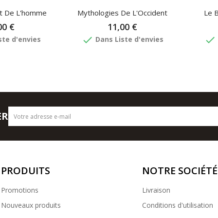
t De L'homme
Mythologies De L'Occident
Le B
00 €
11,00 €
done
done
ste d'envies
Dans Liste d'envies
ER
PRODUITS
NOTRE SOCIÉTÉ
Promotions
Livraison
Nouveaux produits
Conditions d'utilisation