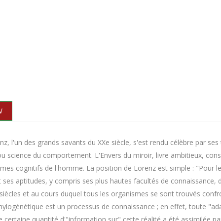
N
z, l'un des grands savants du XXe siècle, s'est rendu célèbre par ses 
 ou science du comportement. L'Envers du miroir, livre ambitieux, cons
es cognitifs de l'homme. La position de Lorenz est simple : "Pour le 
t ses aptitudes, y compris ses plus hautes facultés de connaissance, de
es siècles et au cours duquel tous les organismes se sont trouvés confr
ylogénétique est un processus de connaissance ; en effet, toute "ada
e certaine quantité d'"information sur" cette réalité a été assimilée p