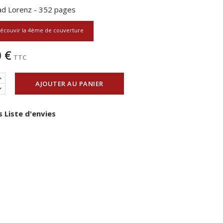
ad Lorenz - 352 pages
écouvir la 4ème de couverture
 €
TTC
AJOUTER AU PANIER
 Liste d'envies