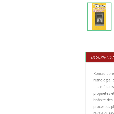
DESCRIPTIO
Konrad Loren
l'éthologie,
des mécanism
propriétés e
l'infinité d
processus ph
révèle qu'un