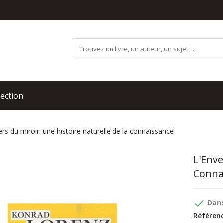
lection
ers du miroir: une histoire naturelle de la connaissance
L'Enve
Conna
done
Dans
Référenc