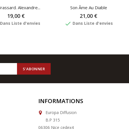
rassard. Alexandre...
Son Âme Au Diable
19,00 €
21,00 €
done
Dans Liste d'envies
Dans Liste d'envies
INFORMATIONS
Europa Diffusion
B.P 315
06306 Nice cedex4