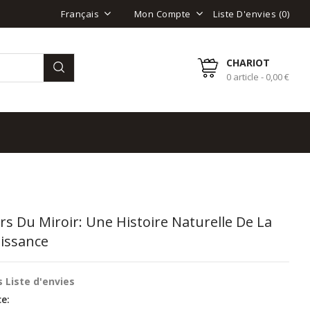
Liste D'envies (
0
)
Français
Mon Compte
CHARIOT
0 article - 0,00 €
rs Du Miroir: Une Histoire Naturelle De La
issance
 Liste d'envies
e: