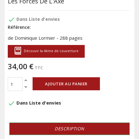
Les Forces De L'Axe
done
Dans Liste d'envies
Référence:
de Dominique Lormier - 288 pages
Découvir la 4ème de couverture
34,00 €
TTC
AJOUTER AU PANIER
done
Dans Liste d'envies
DESCRIPTION