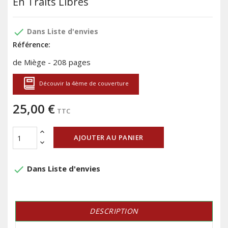
En Traits Libres
done
Dans Liste d'envies
Référence:
de Miège - 208 pages
Découvir la 4ème de couverture
25,00 €
TTC
AJOUTER AU PANIER
done
Dans Liste d'envies
DESCRIPTION