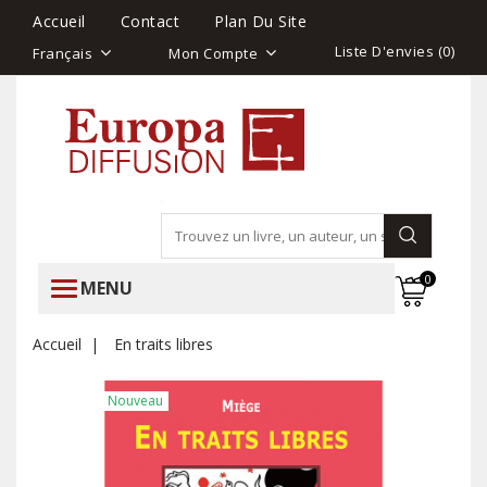
Accueil
Contact
Plan Du Site
Liste D'envies (
0
)
Français
Mon Compte
0
MENU
Accueil
En traits libres
Nouveau