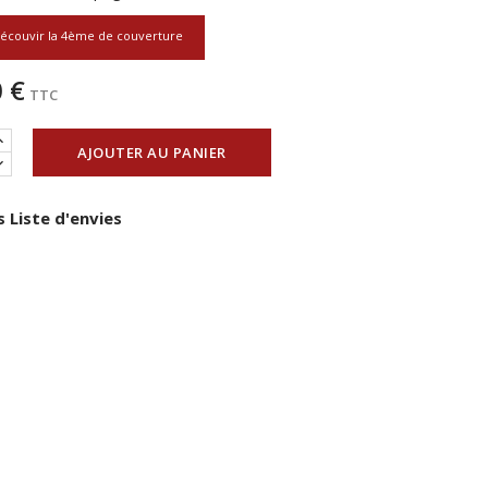
écouvir la 4ème de couverture
 €
TTC
AJOUTER AU PANIER
 Liste d'envies