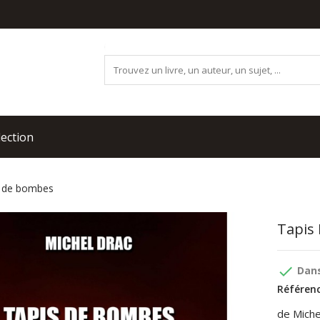
lection
 de bombes
Tapis
done
Dans
Référenc
de Miche