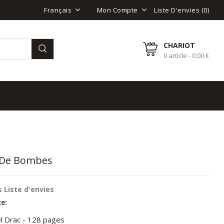
Liste D'envies (
0
)
Français
Mon Compte
CHARIOT
0 article - 0,00 €
 De Bombes
 Liste d'envies
e:
l Drac - 128 pages