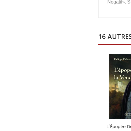
Négatif». S
16 AUTRE
L´Épopée D