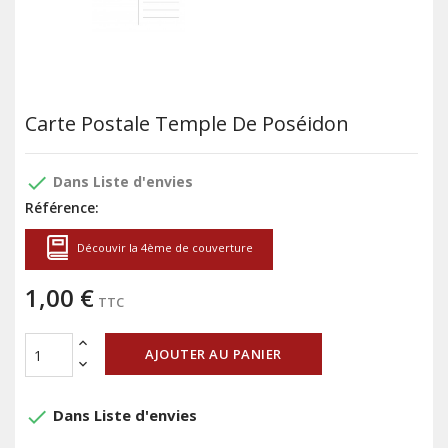
Carte Postale Temple De Poséidon
done
Dans Liste d'envies
Référence:
Découvir la 4ème de couverture
1,00 €
TTC
AJOUTER AU PANIER
done
Dans Liste d'envies