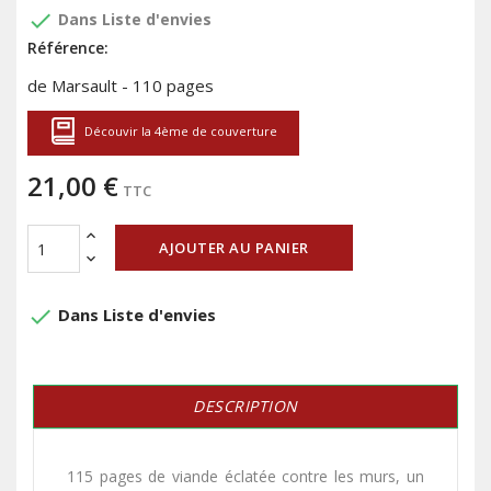
done
Dans Liste d'envies
Référence:
de Marsault - 110 pages
Découvir la 4ème de couverture
21,00 €
TTC
AJOUTER AU PANIER
done
Dans Liste d'envies
DESCRIPTION
115 pages de viande éclatée contre les murs, un