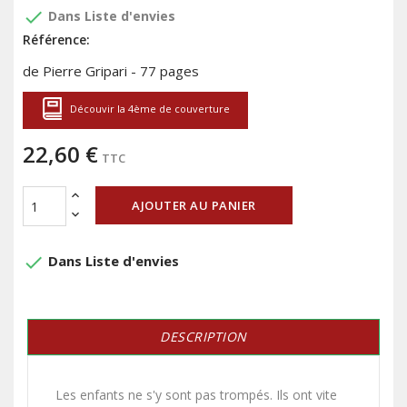
done
Dans Liste d'envies
Référence:
de Pierre Gripari - 77 pages
Découvir la 4ème de couverture
22,60 €
TTC
AJOUTER AU PANIER
done
Dans Liste d'envies
DESCRIPTION
Les enfants ne s'y sont pas trompés. Ils ont vite