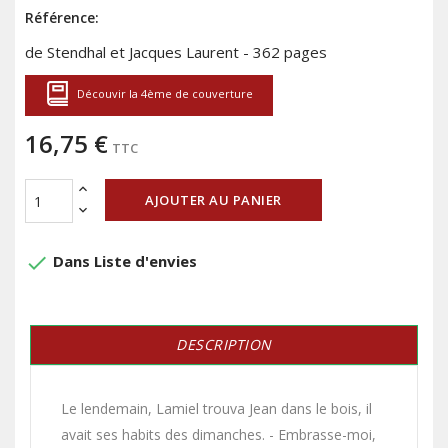
Référence:
de Stendhal et Jacques Laurent - 362 pages
Découvir la 4ème de couverture
16,75 €
TTC
AJOUTER AU PANIER
done
Dans Liste d'envies
DESCRIPTION
Le lendemain, Lamiel trouva Jean dans le bois, il
avait ses habits des dimanches. - Embrasse-moi,