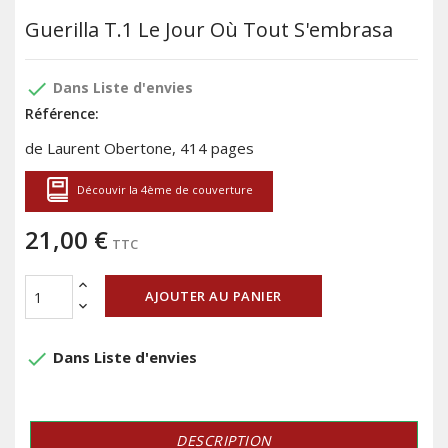
Guerilla T.1 Le Jour Où Tout S'embrasa
done
Dans Liste d'envies
Référence:
de Laurent Obertone, 414 pages
Découvir la 4ème de couverture
21,00 €
TTC
AJOUTER AU PANIER
done
Dans Liste d'envies
DESCRIPTION