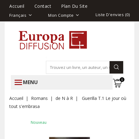
Accueil
Contact
Plan Du Site
Liste D'envies (
0
)
Français
Mon Compte
0
MENU
Accueil
Romans
de N à R
Guerilla T.1 Le jour où
tout s'embrasa
Nouveau