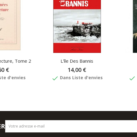
ecture, Tome 2
L'île Des Bannis
60 €
14,00 €
done
done
ste d'envies
Dans Liste d'envies
ER