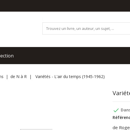
lection
ns
de N à R
Variétés - L'air du temps (1945-1962)
Variét
done
Dans
Référenc
de Roge