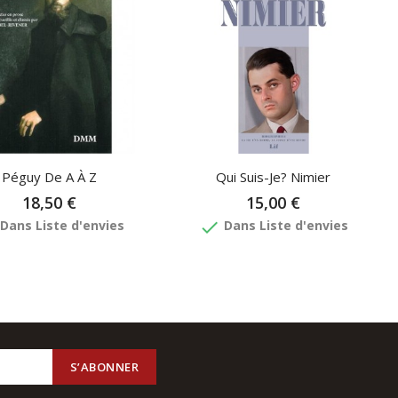
Péguy De A À Z
Qui Suis-Je? Nimier
18,50 €
15,00 €
done
Dans Liste d'envies
Dans Liste d'envies