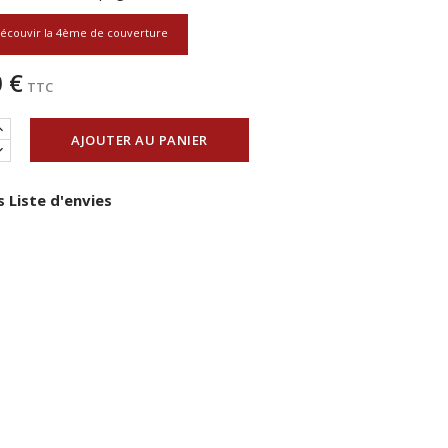
écouvir la 4ème de couverture
 €
TTC
AJOUTER AU PANIER
 Liste d'envies