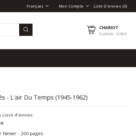
Liste D'envies (
0
)
Français
Mon Compte
CHARIOT
0 article - 0,00 €
és - L'air Du Temps (1945-1962)
 Liste d'envies
e:
r Nimier - 200 pages