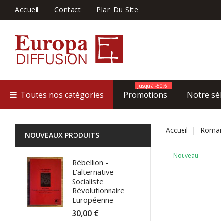
Accueil
Contact
Plan Du Site
Jusqu'à -50% !
Toutes nos catégories
Promotions
Notre sé
Accueil
Roma
NOUVEAUX PRODUITS
Nouveau
Rébellion -
L'alternative
Socialiste
Révolutionnaire
Européenne
30,00 €