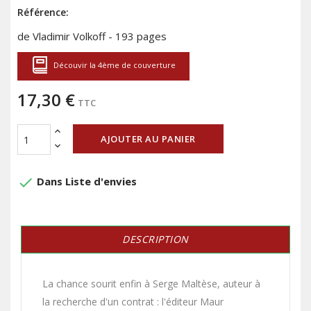
Référence:
de Vladimir Volkoff - 193 pages
Découvir la 4ème de couverture
17,30 €
TTC
AJOUTER AU PANIER
done
Dans Liste d'envies
DESCRIPTION
La chance sourit enfin à Serge Maltèse, auteur à
la recherche d'un contrat : l'éditeur Maur