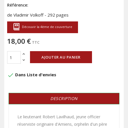
Référence:
de Vladimir Volkoff - 292 pages
Découvir la 4ème de couverture
18,00 €
TTC
AJOUTER AU PANIER
done
Dans Liste d'envies
DESCRIPTION
Le lieutenant Robert Lavilhaud, jeune officier
réserviste originaire d'Amiens, orphelin d'un père