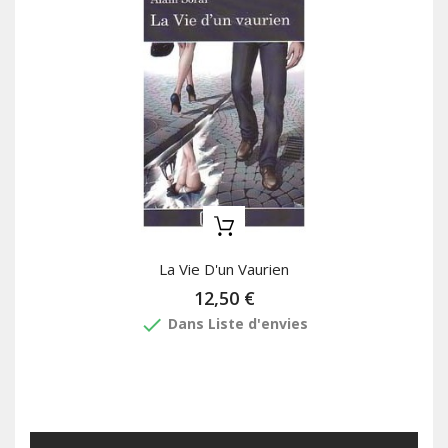
La Vie D'un Vaurien
12,50 €
done
Dans Liste d'envies