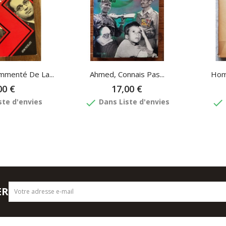
mmenté De La...
Ahmed, Connais Pas...
Hom
00 €
17,00 €
done
done
ste d'envies
Dans Liste d'envies
ER