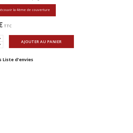
écouvir la 4ème de couverture
€
TTC
AJOUTER AU PANIER
 Liste d'envies