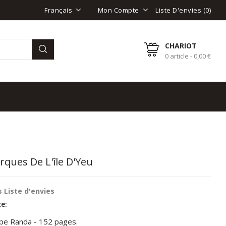
Liste D'envies (
0
)
Français
Mon Compte
CHARIOT
0 article - 0,00 €
rques De L'île D'Yeu
 Liste d'envies
e:
ppe Randa - 152 pages.