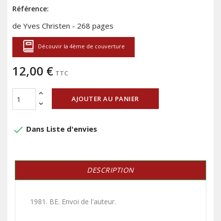
Référence:
de Yves Christen - 268 pages
Découvir la 4ème de couverture
12,00 €
TTC
AJOUTER AU PANIER
done
Dans Liste d'envies
DESCRIPTION
1981. BE. Envoi de l'auteur.