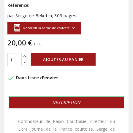
Référence:
par Serge de Beketch, 309 pages
Découvir la 4ème de couverture
20,00 €
TTC
AJOUTER AU PANIER
done
Dans Liste d'envies
DESCRIPTION
Cofondateur de Radio Courtoisie, directeur du
Libre Journal de la France courtoise, Serge de