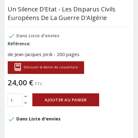
Un Silence D'Etat - Les Disparus Civils
Européens De La Guerre D'Algérie
done
Dans Liste d'envies
Référence:
de Jean-Jacques Jordi - 200 pages
Découvir la 4ème de couverture
24,00 €
TTC
AJOUTER AU PANIER
done
Dans Liste d'envies