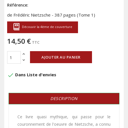
Référence:
de Frédéric Nietzsche - 387 pages (Tome 1)
Découvir la 4ème de couverture
14,50 €
TTC
AJOUTER AU PANIER
done
Dans Liste d'envies
DESCRIPTION
Ce livre quasi mythique, qui passe pour le
couronnement de l'oeuvre de Nietzsche, a connu