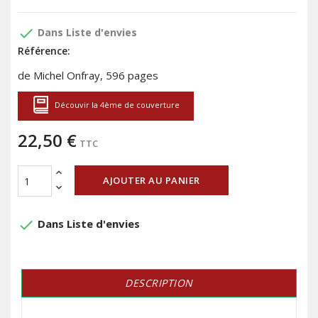
done
Dans Liste d'envies
Référence:
de Michel Onfray, 596 pages
Découvir la 4ème de couverture
22,50 €
TTC
AJOUTER AU PANIER
done
Dans Liste d'envies
DESCRIPTION