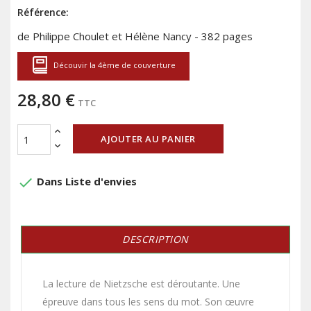
Référence:
de Philippe Choulet et Hélène Nancy - 382 pages
Découvir la 4ème de couverture
28,80 €
TTC
AJOUTER AU PANIER
done
Dans Liste d'envies
DESCRIPTION
La lecture de Nietzsche est déroutante. Une
épreuve dans tous les sens du mot. Son œuvre