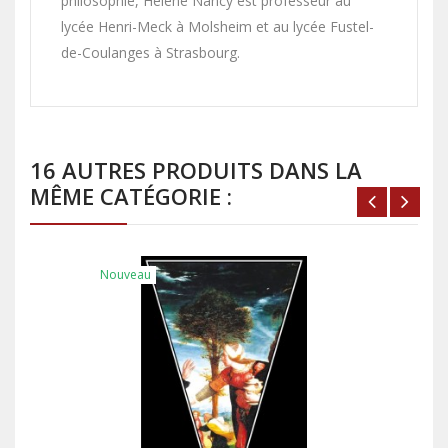
philosophie, Hélène Nancy est professeur au
lycée Henri-Meck à Molsheim et au lycée Fustel-
de-Coulanges à Strasbourg.
16 AUTRES PRODUITS DANS LA
MÊME CATÉGORIE :
Nouveau